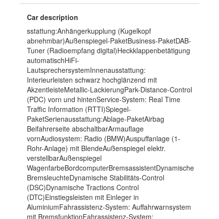
Car description
sstattung:Anhängerkupplung (Kugelkopf
abnehmbar)Außenspiegel-PaketBusiness-PaketDAB-
Tuner (Radioempfang digital)Heckklappenbetätigung
automatischHiFi-
LautsprechersystemInnenausstattung:
Interieurleisten schwarz hochglänzend mit
AkzentleisteMetallic-LackierungPark-Distance-Control
(PDC) vorn und hintenService-System: Real Time
Traffic Information (RTTI)Spiegel-
PaketSerienausstattung:Ablage-PaketAirbag
Beifahrerseite abschaltbarArmauflage
vornAudiosystem: Radio (BMW)Auspuffanlage (1-
Rohr-Anlage) mit BlendeAußenspiegel elektr.
verstellbarAußenspiegel
WagenfarbeBordcomputerBremsassistentDynamische
BremsleuchteDynamische Stabilitäts-Control
(DSC)Dynamische Tractions Control
(DTC)Einstiegsleisten mit Einleger in
AluminiumFahrassistenz-System: Auffahrwarnsystem
mit BremsfunktionFahrassistenz-System: