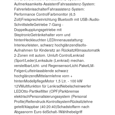
Aufmerksamkeits-AssistentFahrassistenz-System:
FahrerlebnisschalterFahrassistenz-System:
Performance ControlFarbmonitor (6,5
Zoll)Freisprecheinrichtung Bluetooth mit USB-/Audio-
SchnittstelleGetriebe 7-Gang -
Doppelkupplungsgetriebe mit
SteptronicGetränkehalter vorn und
hintenHeckleuchten LEDInnenausstattung:
Interieurleisten, schwarz hochglänzendIsofix-
Aufnahmen für Kindersitz an RücksitzKlimaautomatik
2-Zonen mit autom. Umluft-ControlLenkrad
(Sport/Leder)Lenksäule (Lenkrad) mechan.
verstellbarLicht- und RegensensorLicht-PaketLM-
FelgenLufteinlassblende schwarz
hochglänzendMittelarmlehne vorn +
hintenModellpflegeMotor 1,5 Ltr. - 100 kW
12VMultifunktion für LenkradNebelscheinwerfer
LEDOtto-Partikelfilter (OPF)Parkbremse
elektrischPersonalisierungssystem (Personal
Profile)Reifendruck-KontrollsystemRücksitzlehne
geteilt/klappbar (40:20:40)Schadstoffarm nach
Abgasnorm Euro 6dSchalt-/Wählhebelgriff