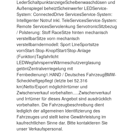
LederSchaltpunktanzeigeScheibenwaschdüsen und
Außenspiegel beheiztScheinwerfer LEDService-
System: ConnectedDrive ServicesService-System:
Intelligenter Notruf inkl. TeleServicesService-System:
Remote ServicesServolenkung ServotronicSitzbezug
/ Polsterung: Stoff RaceSitze hinten mechanisch
verstellbarSitze vorn mechanisch
verstellbarndermodell: Sport LineSportsitze
vornStart-Stop-KnopfStart/Stop-Anlage
(Funktion)Tagfahrlicht
LEDWegfahrsperreWärmeschutzverglasung
getöntZentralverriegelung mit
Fernbedienung1.HAND / Deutsches FahrzeugBMW-
Scheckheftgepflegt (letzte bei 52.316
km)Netto/Export möglichIrrtümer und
Zwischenverkauf vorbehalten.....Zwischenverkauf
und Irrtümer für dieses Angebot sind ausdrücklich
vorbehalten. Die Fahrzeugbeschreibung dient
lediglich der allgemeinen Identifizierung des
Fahrzeuges und stellt keine Gewährleistung im
kaufrechtlichen Sinne dar. Bitte kontaktieren Sie
unser Verkaufspersonal.