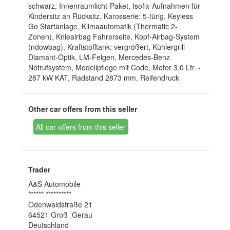
schwarz, Innenraumlicht-Paket, Isofix-Aufnahmen für
Kindersitz an Rücksitz, Karosserie: 5-türig, Keyless
Go Startanlage, Klimaautomatik (Thermatic 2-
Zonen), Knieairbag Fahrerseite, Kopf-Airbag-System
(ndowbag), Kraftstofftank: vergrößert, Kühlergrill
Diamant-Optik, LM-Felgen, Mercedes-Benz
Notrufsystem, Modellpflege mit Code, Motor 3,0 Ltr. -
287 kW KAT, Radstand 2873 mm, Reifendruck
Other car offers from this seller
All car offers from this seller
Trader
A&S Automobile
****** **********
Odenwaldstraße 21
64521 Groß_Gerau
Deutschland