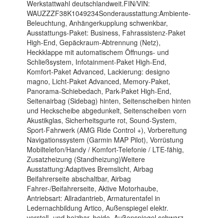
Werkstattwahl deutschlandweit.FIN/VIN:
WAUZZZF38K1049234Sonderausstattung:Ambiente-
Beleuchtung, Anhängerkupplung schwenkbar,
Ausstattungs-Paket: Business, Fahrassistenz-Paket
High-End, Gepäckraum-Abtrennung (Netz),
Heckklappe mit automatischem Öffnungs- und
Schließsystem, Infotainment-Paket High-End,
Komfort-Paket Advanced, Lackierung: designo
magno, Licht-Paket Advanced, Memory-Paket,
Panorama-Schiebedach, Park-Paket High-End,
Seitenairbag (Sidebag) hinten, Seitenscheiben hinten
und Heckscheibe abgedunkelt, Seitenscheiben vorn
Akustikglas, Sicherheitsgurte rot, Sound-System,
Sport-Fahrwerk (AMG Ride Control +), Vorbereitung
Navigationssystem (Garmin MAP Pilot), Vorrüstung
Mobiltelefon/Handy / Komfort-Telefonie / LTE-fähig,
Zusatzheizung (Standheizung)Weitere
Ausstattung:Adaptives Bremslicht, Airbag
Beifahrerseite abschaltbar, Airbag
Fahrer-/Beifahrerseite, Aktive Motorhaube,
Antriebsart: Allradantrieb, Armaturentafel in
Ledernachbildung Artico, Außenspiegel elektr.
verstell- und heizbar, beide, Außenspiegel schwarz