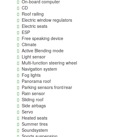
On-board computer
CD
Roof railing
Electric window regulators
Electric seats
ESP
Free speaking device
Climate
Active Blending mode
Light sensor
Multi-function steering wheel
Navigation system
Fog lights
Panorama roof
Parking sensors front/rear
Rain sensor
Sliding roof
Side airbags
Servo
Heated seats
Summer tires
Soundsystem
Sports suspension