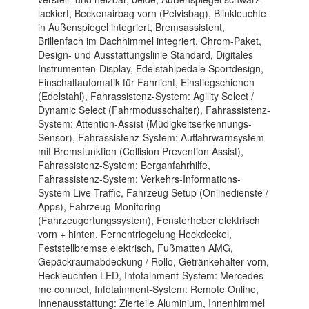
lackiert, Beckenairbag vorn (Pelvisbag), Blinkleuchte
in Außenspiegel integriert, Bremsassistent,
Brillenfach im Dachhimmel integriert, Chrom-Paket,
Design- und Ausstattungslinie Standard, Digitales
Instrumenten-Display, Edelstahlpedale Sportdesign,
Einschaltautomatik für Fahrlicht, Einstiegschienen
(Edelstahl), Fahrassistenz-System: Agility Select /
Dynamic Select (Fahrmodusschalter), Fahrassistenz-
System: Attention-Assist (Müdigkeitserkennungs-
Sensor), Fahrassistenz-System: Auffahrwarnsystem
mit Bremsfunktion (Collision Prevention Assist),
Fahrassistenz-System: Berganfahrhilfe,
Fahrassistenz-System: Verkehrs-Informations-
System Live Traffic, Fahrzeug Setup (Onlinedienste /
Apps), Fahrzeug-Monitoring
(Fahrzeugortungssystem), Fensterheber elektrisch
vorn + hinten, Fernentriegelung Heckdeckel,
Feststellbremse elektrisch, Fußmatten AMG,
Gepäckraumabdeckung / Rollo, Getränkehalter vorn,
Heckleuchten LED, Infotainment-System: Mercedes
me connect, Infotainment-System: Remote Online,
Innenausstattung: Zierteile Aluminium, Innenhimmel