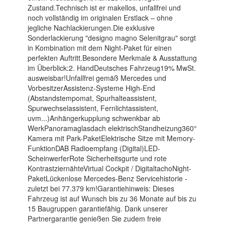
Zustand.Technisch ist er makellos, unfallfrei und
noch vollständig im originalen Erstlack – ohne
jegliche Nachlackierungen.Die exklusive
Sonderlackierung "designo magno Selenitgrau" sorgt
in Kombination mit dem Night-Paket für einen
perfekten Auftritt.Besondere Merkmale & Ausstattung
im Überblick:2. HandDeutsches Fahrzeug19% MwSt.
ausweisbar!Unfallfrei gemäß Mercedes und
VorbesitzerAssistenz-Systeme High-End
(Abstandstempomat, Spurhalteassistent,
Spurwechselassistent, Fernlichtassistent,
uvm...)Anhängerkupplung schwenkbar ab
WerkPanoramaglasdach elektrischStandheizung360°
Kamera mit Park-PaketElektrische Sitze mit Memory-
FunktionDAB Radioempfang (Digital)LED-
ScheinwerferRote Sicherheitsgurte und rote
KontrastziernähteVirtual Cockpit / DigitaltachoNight-
PaketLückenlose Mercedes-Benz Servicehistorie -
zuletzt bei 77.379 km!Garantiehinweis: Dieses
Fahrzeug ist auf Wunsch bis zu 36 Monate auf bis zu
15 Baugruppen garantiefähig. Dank unserer
Partnergarantie genießen Sie zudem freie