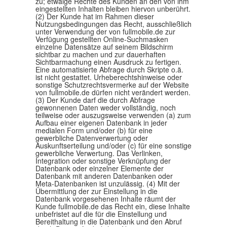
zu; etwaige Rechte des Kunden an den von ihm
eingestellten Inhalten bleiben hiervon unberührt.
(2) Der Kunde hat im Rahmen dieser
Nutzungsbedingungen das Recht, ausschließlich
unter Verwendung der von fullmobile.de zur
Verfügung gestellten Online-Suchmasken
einzelne Datensätze auf seinem Bildschirm
sichtbar zu machen und zur dauerhaften
Sichtbarmachung einen Ausdruck zu fertigen.
Eine automatisierte Abfrage durch Skripte o.ä.
ist nicht gestattet. Urheberechtshinweise oder
sonstige Schutzrechtsvermerke auf der Website
von fullmobile.de dürfen nicht verändert werden.
(3) Der Kunde darf die durch Abfrage
gewonnenen Daten weder vollständig, noch
teilweise oder auszugsweise verwenden (a) zum
Aufbau einer eigenen Datenbank in jeder
medialen Form und/oder (b) für eine
gewerbliche Datenverwertung oder
Auskunftserteilung und/oder (c) für eine sonstige
gewerbliche Verwertung. Das Verlinken,
Integration oder sonstige Verknüpfung der
Datenbank oder einzelner Elemente der
Datenbank mit anderen Datenbanken oder
Meta-Datenbanken ist unzulässig. (4) Mit der
Übermittlung der zur Einstellung in die
Datenbank vorgesehenen Inhalte räumt der
Kunde fullmobile.de das Recht ein, diese Inhalte
unbefristet auf die für die Einstellung und
Bereithaltung in die Datenbank und den Abruf